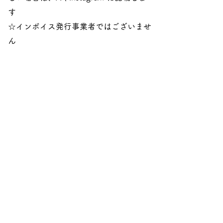
す​​
☆
インボイス発行事業者ではございませ
ん
注文書ダウンロード
(JRC用)
「 石垣りんの手帳 1957から1998年の日記 」
「 染織工芸家浦野理一の仕事 小津映画のきもの帖 」
「 塔本シスコ 絵と絵と絵の人生 」
注文書ダウンロード
(JRC用)